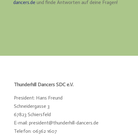
dancers.de
und finde Antworten auf deine Fragen!
Thunderhill Dancers SDC e.V.
President: Hans Freund
Schneidergasse 3
67823 Schiersfeld
E-mail: president@thunderhill-dancers.de
Telefon:
06362 1607